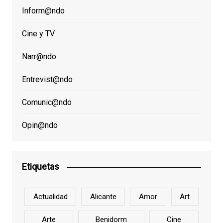
Inform@ndo
Cine y TV
Narr@ndo
Entrevist@ndo
Comunic@ndo
Opin@ndo
Etiquetas
Actualidad
Alicante
Amor
Art
Arte
Benidorm
Cine