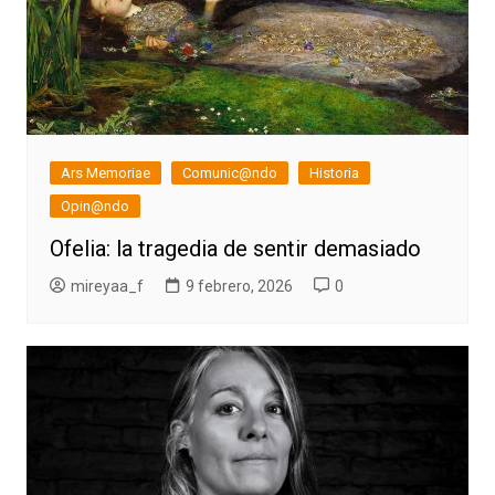
Ars Memoriae
Comunic@ndo
Historia
Opin@ndo
Ofelia: la tragedia de sentir demasiado
mireyaa_f
9 febrero, 2026
0