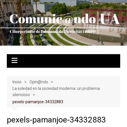
Saltar
al
contenido
Inicio
Opin@ndo
La soledad en la sociedad moderna: un problema
silencioso
pexels-pamanjoe-34332883
pexels-pamanjoe-34332883