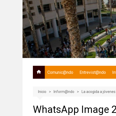
Saltar
al
contenido
Comunic@ndo
Entrevist@ndo
I
Inicio
Inform@ndo
La acogida a jóvenes
WhatsApp Image 2