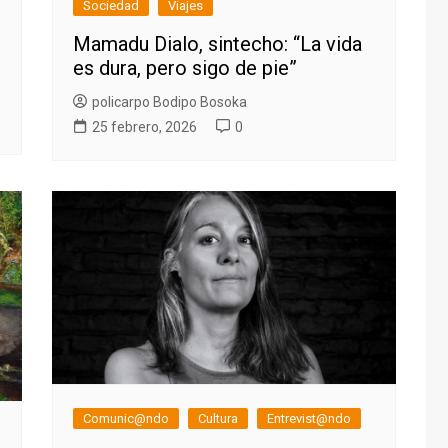
Sociedad
Viajes
Mamadu Dialo, sintecho: “La vida
es dura, pero sigo de pie”
policarpo Bodipo Bosoka
25 febrero, 2026
0
Comunic@ndo
Cultura
Entrevist@ndo