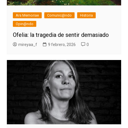
Ars Memoriae
Comunic@ndo
Historia
Opin@ndo
Ofelia: la tragedia de sentir demasiado
mireyaa_f
9 febrero, 2026
0