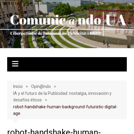
Saltar
al
contenido
Inicio
Opin@ndo
IA y el futuro de la Publicidad: nostalgia, innovación y
desafíos éticos
robot-handshake-human-background-futuristic-digital-
age
robot-handshake-human-