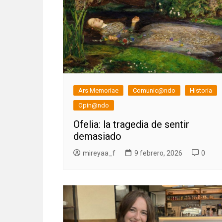
Ars Memoriae
Comunic@ndo
Historia
Opin@ndo
Ofelia: la tragedia de sentir
demasiado
mireyaa_f
9 febrero, 2026
0