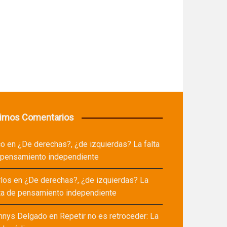
timos Comentarios
co
en
¿De derechas?, ¿de izquierdas? La falta
 pensamiento independiente
rlos
en
¿De derechas?, ¿de izquierdas? La
ta de pensamiento independiente
nnys Delgado
en
Repetir no es retroceder: La