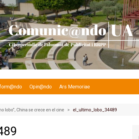
nform@ndo
Opin@ndo
Ars Memoriae
imo lobo”, China se crece en el cine
el_ultimo_lobo_34489
489