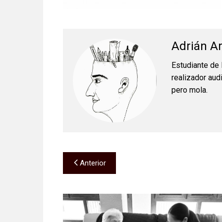
Adrián Ar
Estudiante de 
realizador aud
pero mola.
Navegación
Anterior
de
entradas