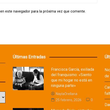
 en este navegador para la próxima vez que comente.
Últimas Entradas
Úl
Francisca García, exiliada
Ni
del franquismo: «Siento
de
que mi hogar no está en
ninguna parte»
Ca
fal
NaylaOrellana
25 febrero, 2026
0
Da