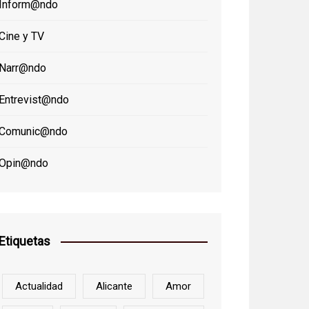
Inform@ndo
Cine y TV
Narr@ndo
Entrevist@ndo
Comunic@ndo
Opin@ndo
Etiquetas
Actualidad
Alicante
Amor