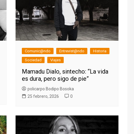
Comunic@ndo
Entrevist@ndo
Historia
Sociedad
Viajes
Mamadu Dialo, sintecho: “La vida
es dura, pero sigo de pie”
policarpo Bodipo Bosoka
25 febrero, 2026
0