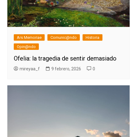
Ars Memoriae
Comunic@ndo
Historia
Opin@ndo
Ofelia: la tragedia de sentir demasiado
mireyaa_f
9 febrero, 2026
0