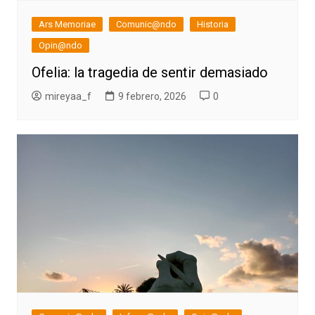
Ars Memoriae
Comunic@ndo
Historia
Opin@ndo
Ofelia: la tragedia de sentir demasiado
mireyaa_f
9 febrero, 2026
0