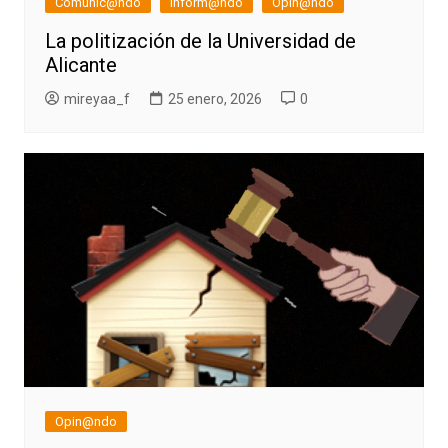
Comunic@ndo
Inform@ndo
Opin@ndo
La politización de la Universidad de
Alicante
mireyaa_f
25 enero, 2026
0
Opin@ndo