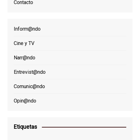
Contacto
Inform@ndo
Cine y TV
Narr@ndo
Entrevist@ndo
Comunic@ndo
Opin@ndo
Etiquetas