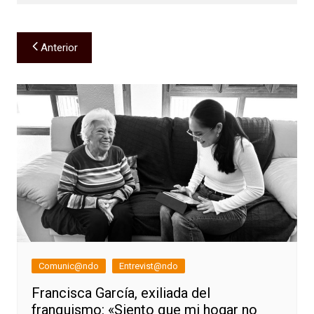
Navegación
Anterior
de
entradas
Comunic@ndo
Entrevist@ndo
Francisca García, exiliada del
franquismo: «Siento que mi hogar no