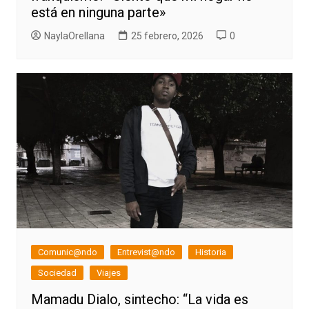
está en ninguna parte»
NaylaOrellana
25 febrero, 2026
0
Comunic@ndo
Entrevist@ndo
Historia
Sociedad
Viajes
Mamadu Dialo, sintecho: “La vida es