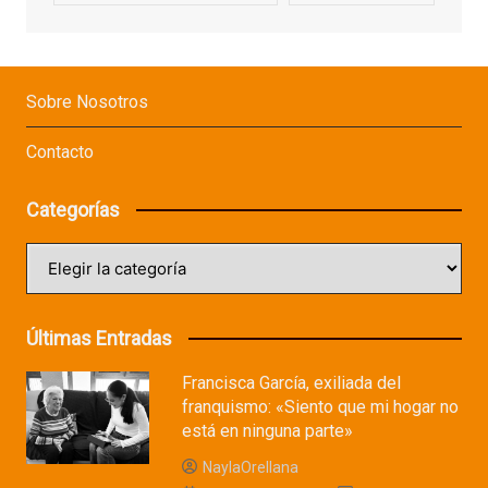
Sobre Nosotros
Contacto
Categorías
Categorías
Últimas Entradas
Francisca García, exiliada del
franquismo: «Siento que mi hogar no
está en ninguna parte»
NaylaOrellana