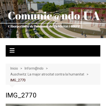
Saltar
al
contenido
Inicio
Inform@ndo
Auschwitz: La major atrocitat contra la humanitat
IMG_2770
IMG_2770