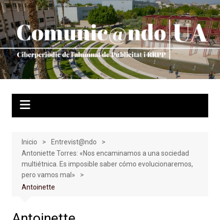
Saltar
al
contenido
Inicio
Entrevist@ndo
Antoniette Torres: «Nos encaminamos a una sociedad
multiétnica. Es imposible saber cómo evolucionaremos,
pero vamos mal»
Antoinette
Antoinette