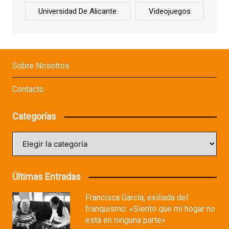
Universidad De Alicante
Videojuegos
Sobre Nosotros
Contacto
Categorías
Categorías
Últimas Entradas
Francisca García, exiliada del
franquismo: «Siento que mi hogar no
está en ninguna parte»