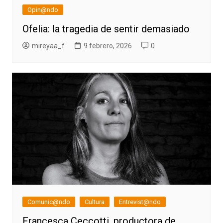
Opin@ndo
Ofelia: la tragedia de sentir demasiado
mireyaa_f
9 febrero, 2026
0
Comunic@ndo
Cultura
Entrevist@ndo
Francesca Ceccotti, productora de