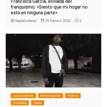
Francisca García, exiliada del
franquismo: «Siento que mi hogar no
está en ninguna parte»
NaylaOrellana
25 febrero, 2026
0
Comunic@ndo
Entrevist@ndo
Historia
Sociedad
Viajes