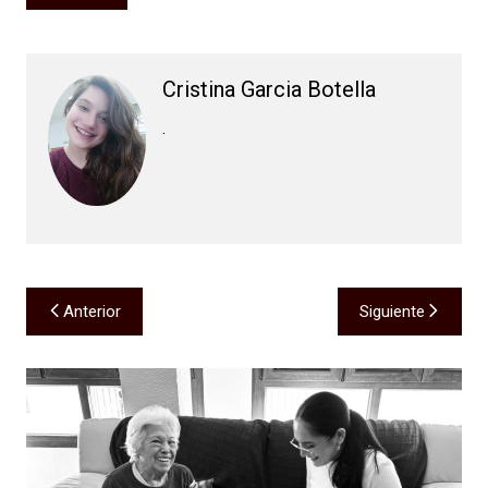
Cristina Garcia Botella
.
Navegación
Anterior
Siguiente
de
entradas