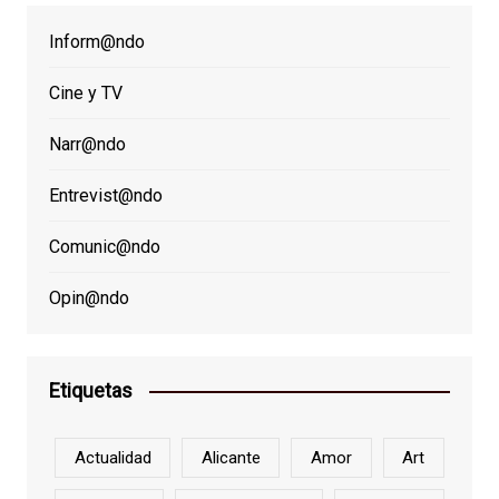
Inform@ndo
Cine y TV
Narr@ndo
Entrevist@ndo
Comunic@ndo
Opin@ndo
Etiquetas
Actualidad
Alicante
Amor
Art