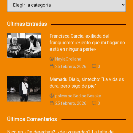
Categorías
Últimas Entradas
Francisca García, exiliada del
franquismo: «Siento que mi hogar no
está en ninguna parte»
NaylaOrellana
25 febrero, 2026
0
Mamadu Dialo, sintecho: “La vida es
dura, pero sigo de pie”
policarpo Bodipo Bosoka
25 febrero, 2026
0
Últimos Comentarios
Nico
en
¿De derechas?, ¿de izquierdas? La falta de