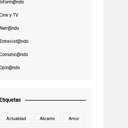
Inform@ndo
Cine y TV
Narr@ndo
Entrevist@ndo
Comunic@ndo
Opin@ndo
Etiquetas
Actualidad
Alicante
Amor