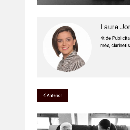
Laura Jo
4t de Publicita
més, clarinetis
Navegación
Anterior
de
entradas