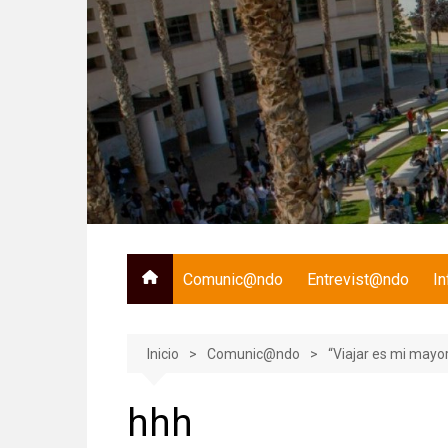
Saltar
al
contenido
Comunic@ndo
Entrevist@ndo
I
Inicio
Comunic@ndo
“Viajar es mi mayo
hhh