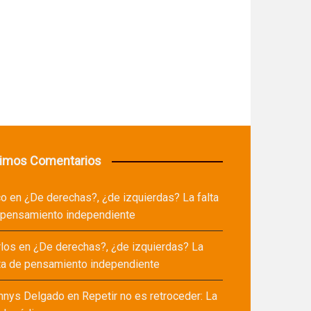
timos Comentarios
co
en
¿De derechas?, ¿de izquierdas? La falta
 pensamiento independiente
rlos
en
¿De derechas?, ¿de izquierdas? La
ta de pensamiento independiente
nnys Delgado
en
Repetir no es retroceder: La