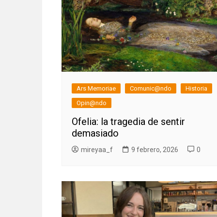
Ars Memoriae
Comunic@ndo
Historia
Opin@ndo
Ofelia: la tragedia de sentir
demasiado
mireyaa_f
9 febrero, 2026
0