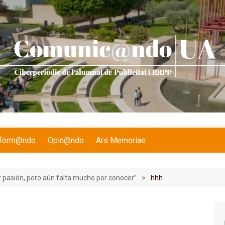
nform@ndo
Opin@ndo
Ars Memoriae
r pasión, pero aún falta mucho por conocer”
hhh