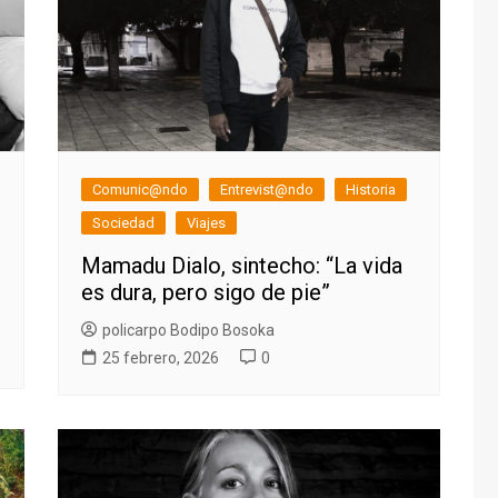
Comunic@ndo
Entrevist@ndo
Historia
Sociedad
Viajes
Mamadu Dialo, sintecho: “La vida
es dura, pero sigo de pie”
policarpo Bodipo Bosoka
25 febrero, 2026
0