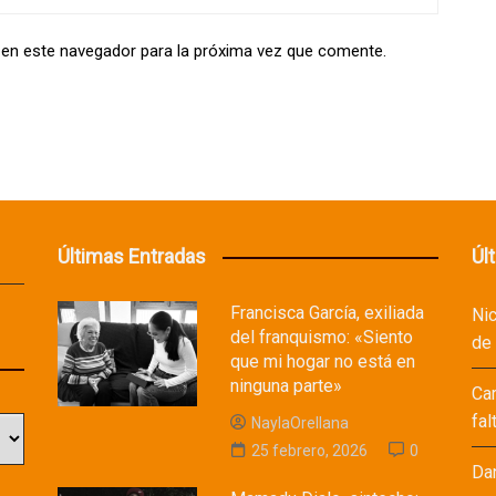
 en este navegador para la próxima vez que comente.
Últimas Entradas
Úl
Francisca García, exiliada
Ni
del franquismo: «Siento
de
que mi hogar no está en
ninguna parte»
Ca
fal
NaylaOrellana
25 febrero, 2026
0
Da