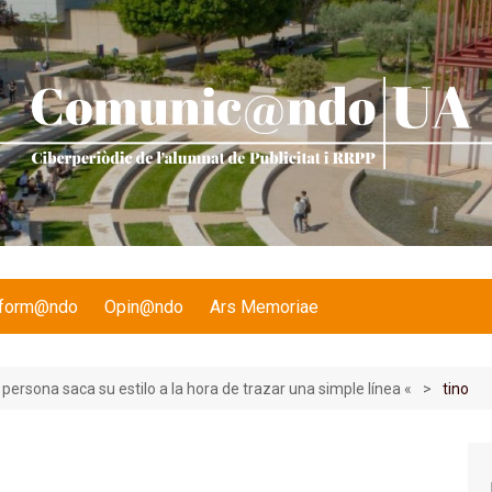
nform@ndo
Opin@ndo
Ars Memoriae
persona saca su estilo a la hora de trazar una simple línea «
tino