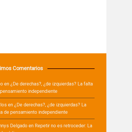
timos Comentarios
co
en
¿De derechas?, ¿de izquierdas? La falta
 pensamiento independiente
rlos
en
¿De derechas?, ¿de izquierdas? La
ta de pensamiento independiente
nnys Delgado
en
Repetir no es retroceder: La