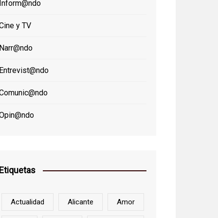
Inform@ndo
Cine y TV
Narr@ndo
Entrevist@ndo
Comunic@ndo
Opin@ndo
Etiquetas
Actualidad
Alicante
Amor