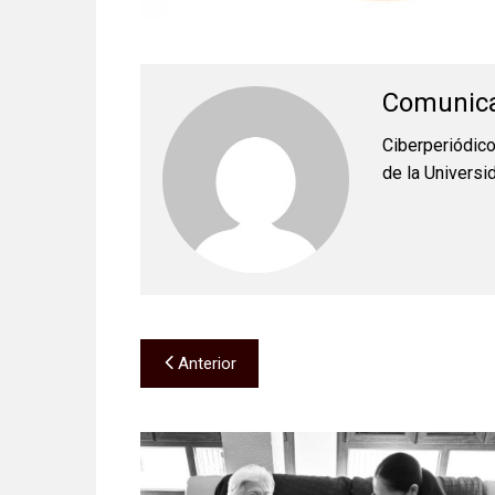
Comunic
Ciberperiódic
de la Universi
Navegación
Anterior
de
entradas