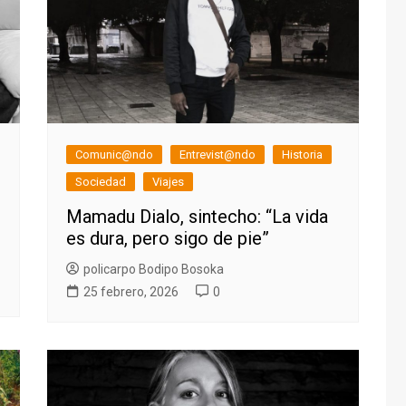
Comunic@ndo
Entrevist@ndo
Historia
Sociedad
Viajes
Mamadu Dialo, sintecho: “La vida
es dura, pero sigo de pie”
policarpo Bodipo Bosoka
25 febrero, 2026
0