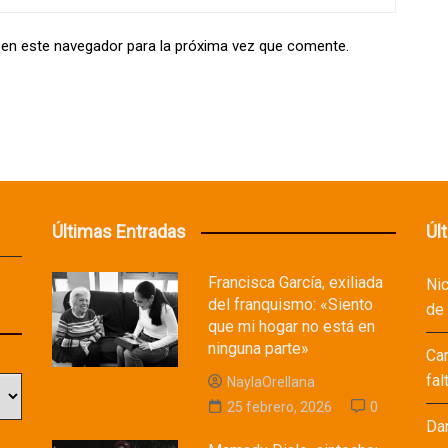
 en este navegador para la próxima vez que comente.
Últimas Entradas
Úl
Francisca García, exiliada
Ni
del franquismo: «Siento
de
que mi hogar no está en
ninguna parte»
Ca
fal
NaylaOrellana
25 febrero, 2026
0
Da