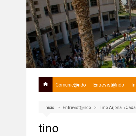
Saltar
al
contenido
Comunic@ndo
Entrevist@ndo
I
Inicio
Entrevist@ndo
Tino Arjona: «Cada 
tino