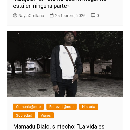
está en ninguna parte»
NaylaOrellana
25 febrero, 2026
0
Comunic@ndo
Entrevist@ndo
Historia
Sociedad
Viajes
Mamadu Dialo, sintecho: “La vida es