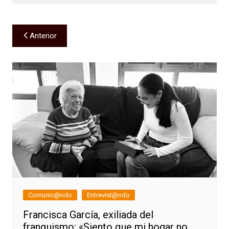
Navegación
Anterior
de
entradas
Comunic@ndo
Entrevist@ndo
Francisca García, exiliada del
franquismo: «Siento que mi hogar no