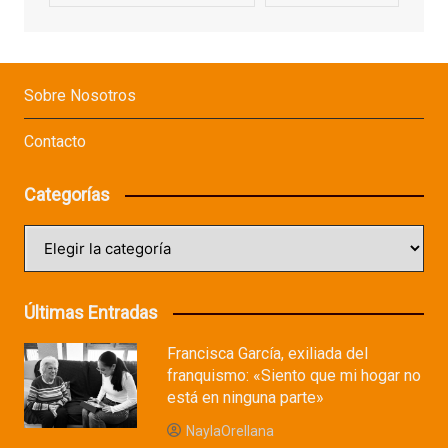
Sobre Nosotros
Contacto
Categorías
Categorías
Últimas Entradas
Francisca García, exiliada del
franquismo: «Siento que mi hogar no
está en ninguna parte»
NaylaOrellana