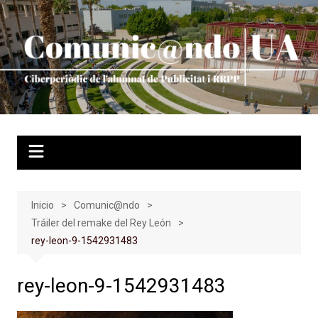
Saltar
al
contenido
Inicio
Comunic@ndo
Tráiler del remake del Rey León
rey-leon-9-1542931483
rey-leon-9-1542931483