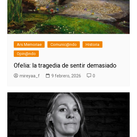
Ars Memoriae
Comunic@ndo
Historia
Opin@ndo
Ofelia: la tragedia de sentir demasiado
mireyaa_f
9 febrero, 2026
0