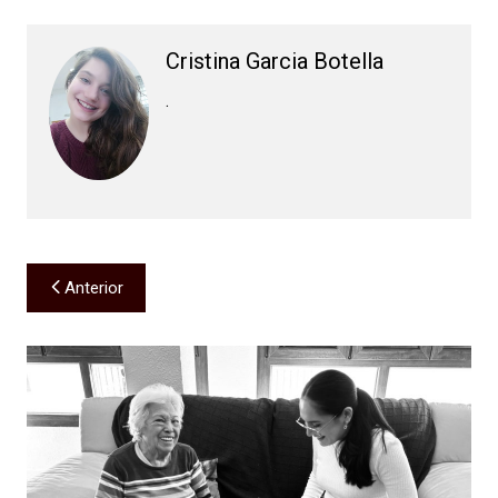
Cristina Garcia Botella
.
Navegación
Anterior
de
entradas