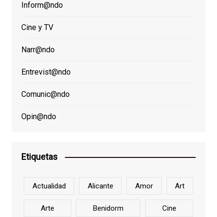
Inform@ndo
Cine y TV
Narr@ndo
Entrevist@ndo
Comunic@ndo
Opin@ndo
Etiquetas
Actualidad
Alicante
Amor
Art
Arte
Benidorm
Cine