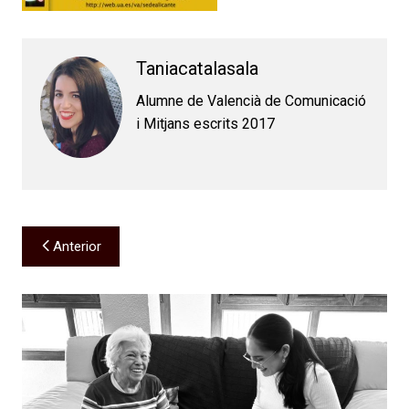
Taniacatalasala
Alumne de Valencià de Comunicació
i Mitjans escrits 2017
Navegación
Anterior
de
entradas