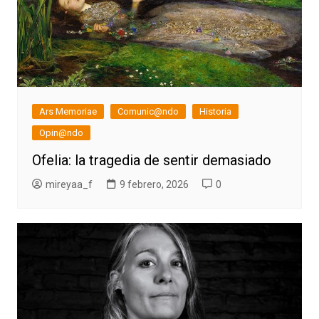
Ars Memoriae
Comunic@ndo
Historia
Opin@ndo
Ofelia: la tragedia de sentir demasiado
mireyaa_f
9 febrero, 2026
0