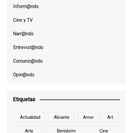
Inform@ndo
Cine y TV
Narr@ndo
Entrevist@ndo
Comunic@ndo
Opin@ndo
Etiquetas
Actualidad
Alicante
Amor
Art
Arte
Benidorm
Cine