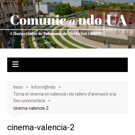
Saltar
al
contenido
Inicio
Inform@ndo
Torna el cinema en valencià i els tallers d’animació a la
Seu universitària
cinema-valencia-2
cinema-valencia-2