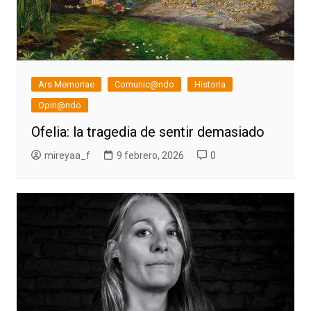
Ars Memoriae
Comunic@ndo
Historia
Opin@ndo
Ofelia: la tragedia de sentir demasiado
mireyaa_f
9 febrero, 2026
0