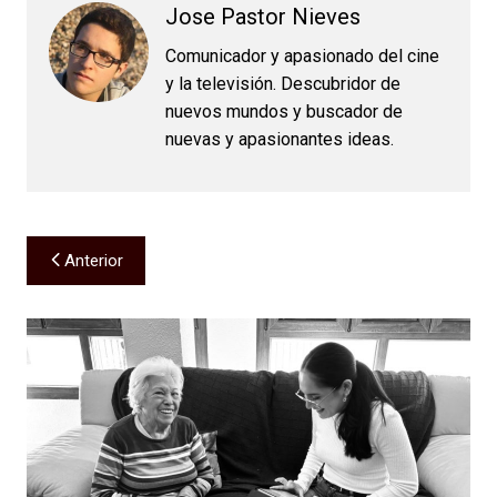
Jose Pastor Nieves
Comunicador y apasionado del cine
y la televisión. Descubridor de
nuevos mundos y buscador de
nuevas y apasionantes ideas.
Navegación
Anterior
de
entradas