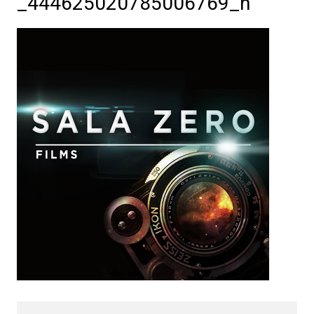
_444625020785006769_n