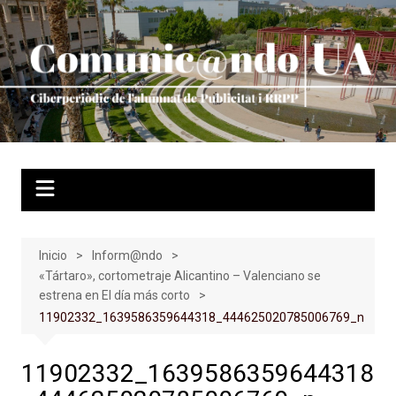
Saltar
al
contenido
Inicio
Inform@ndo
«Tártaro», cortometraje Alicantino – Valenciano se
estrena en El día más corto
11902332_1639586359644318_444625020785006769_n
11902332_1639586359644318