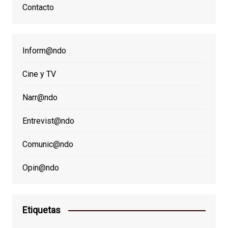
Contacto
Inform@ndo
Cine y TV
Narr@ndo
Entrevist@ndo
Comunic@ndo
Opin@ndo
Etiquetas