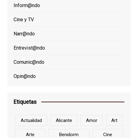
Inform@ndo
Cine y TV
Narr@ndo
Entrevist@ndo
Comunic@ndo
Opin@ndo
Etiquetas
Actualidad
Alicante
Amor
Art
Arte
Benidorm
Cine