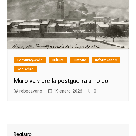
Comunic@ndo
Cultura
Historia
Inform@ndo
Sociedad
Muro va viure la postguerra amb por
rebecavano
19 enero, 2026
0
Registro