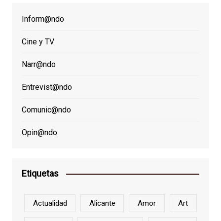
Inform@ndo
Cine y TV
Narr@ndo
Entrevist@ndo
Comunic@ndo
Opin@ndo
Etiquetas
Actualidad
Alicante
Amor
Art