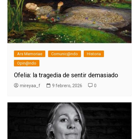
Ars Memoriae
Comunic@ndo
Historia
Opin@ndo
Ofelia: la tragedia de sentir demasiado
mireyaa_f
9 febrero, 2026
0