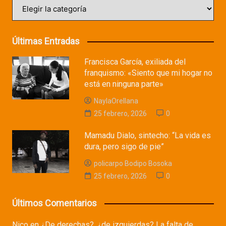
Categorías
Últimas Entradas
Francisca García, exiliada del
franquismo: «Siento que mi hogar no
está en ninguna parte»
NaylaOrellana
25 febrero, 2026
0
Mamadu Dialo, sintecho: “La vida es
dura, pero sigo de pie”
policarpo Bodipo Bosoka
25 febrero, 2026
0
Últimos Comentarios
Nico
en
¿De derechas?, ¿de izquierdas? La falta de