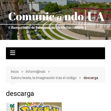
Saltar
al
contenido
Inicio
Inform@ndo
Satoru Iwata, la imaginación tras el código
descarga
descarga