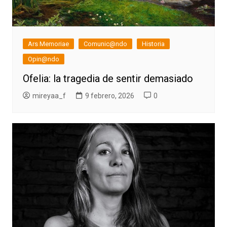
Ars Memoriae
Comunic@ndo
Historia
Opin@ndo
Ofelia: la tragedia de sentir demasiado
mireyaa_f
9 febrero, 2026
0