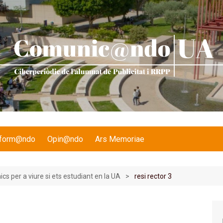
nform@ndo
Opin@ndo
Ars Memoriae
cs per a viure si ets estudiant en la UA
resi rector 3