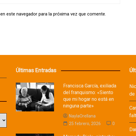
 en este navegador para la próxima vez que comente.
Últimas Entradas
Úl
Francisca García, exiliada
Ni
del franquismo: «Siento
de
que mi hogar no está en
ninguna parte»
Ca
fal
NaylaOrellana
25 febrero, 2026
0
Da