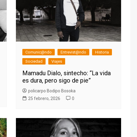
Comunic@ndo
Entrevist@ndo
Historia
Sociedad
Viajes
Mamadu Dialo, sintecho: “La vida
es dura, pero sigo de pie”
policarpo Bodipo Bosoka
25 febrero, 2026
0