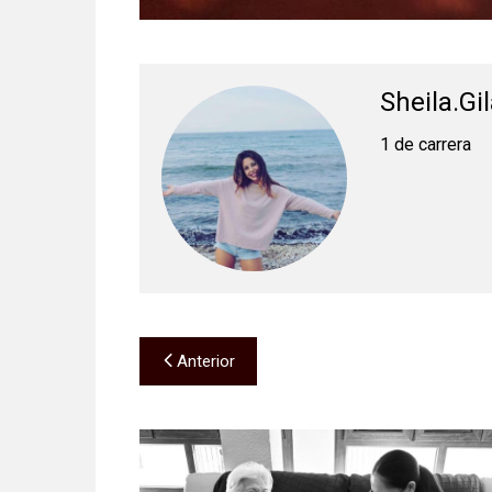
Sheila.gi
1 de carrera
Navegación
Anterior
de
entradas