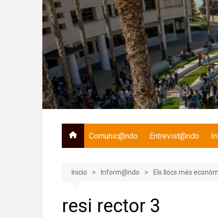
Saltar
al
contenido
Comunic@ndo
Entrevist@ndo
I
Inicio
Inform@ndo
Els llocs més econòmi
resi rector 3