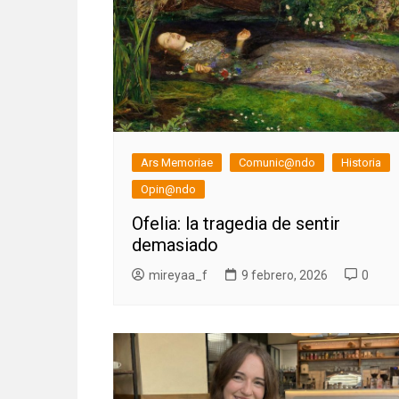
Ars Memoriae
Comunic@ndo
Historia
Opin@ndo
Ofelia: la tragedia de sentir
demasiado
mireyaa_f
9 febrero, 2026
0