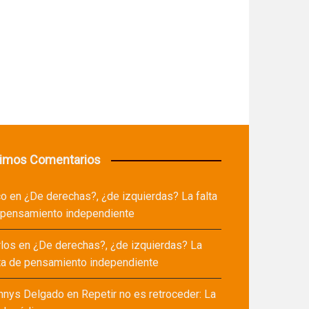
timos Comentarios
co
en
¿De derechas?, ¿de izquierdas? La falta
 pensamiento independiente
rlos
en
¿De derechas?, ¿de izquierdas? La
ta de pensamiento independiente
nnys Delgado
en
Repetir no es retroceder: La