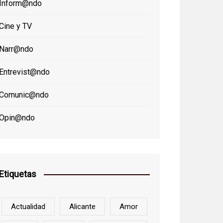
Inform@ndo
Cine y TV
Narr@ndo
Entrevist@ndo
Comunic@ndo
Opin@ndo
Etiquetas
Actualidad
Alicante
Amor