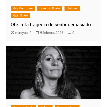
Ars Memoriae
Comunic@ndo
Historia
Opin@ndo
Ofelia: la tragedia de sentir demasiado
mireyaa_f
9 febrero, 2026
0