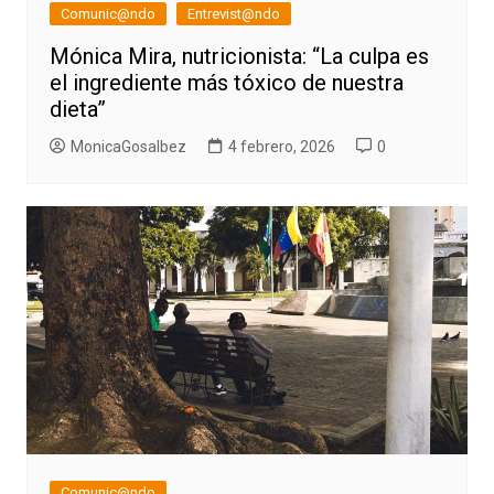
Comunic@ndo
Entrevist@ndo
Mónica Mira, nutricionista: “La culpa es
el ingrediente más tóxico de nuestra
dieta”
MonicaGosalbez
4 febrero, 2026
0
Comunic@ndo