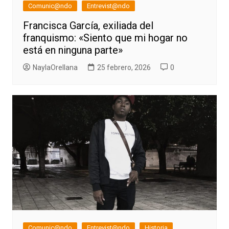
Comunic@ndo
Entrevist@ndo
Francisca García, exiliada del
franquismo: «Siento que mi hogar no
está en ninguna parte»
NaylaOrellana
25 febrero, 2026
0
Comunic@ndo
Entrevist@ndo
Historia