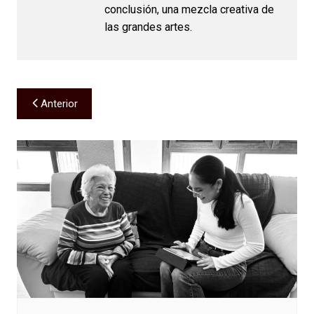
conclusión, una mezcla creativa de
las grandes artes.
Navegación
Anterior
de
entradas