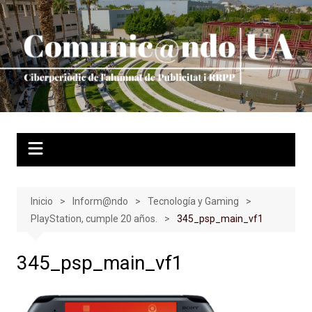
Saltar
al
contenido
Inicio
Inform@ndo
Tecnología y Gaming
PlayStation, cumple 20 años.
345_psp_main_vf1
345_psp_main_vf1