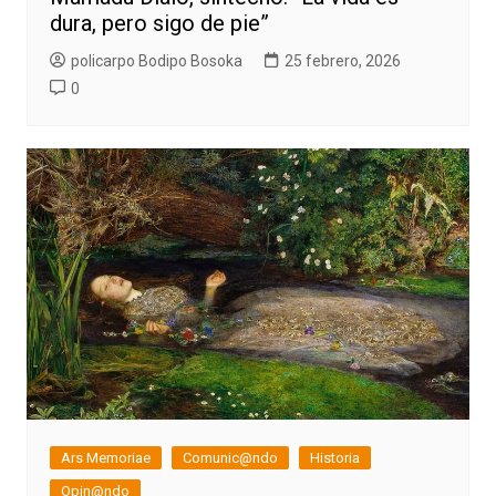
dura, pero sigo de pie”
policarpo Bodipo Bosoka
25 febrero, 2026
0
Ars Memoriae
Comunic@ndo
Historia
Opin@ndo