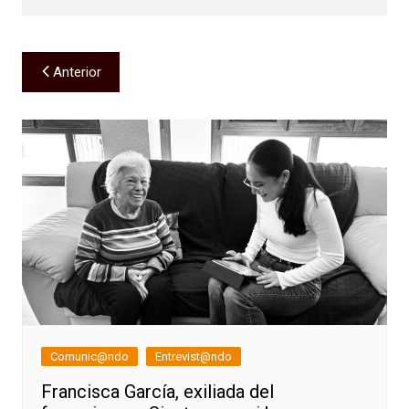
Navegación
Anterior
de
entradas
Comunic@ndo
Entrevist@ndo
Francisca García, exiliada del