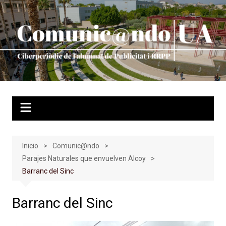
Saltar
al
contenido
Inicio
Comunic@ndo
Parajes Naturales que envuelven Alcoy
Barranc del Sinc
Barranc del Sinc