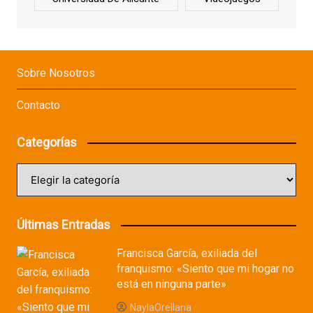
Sobre Nosotros
Contacto
Categorías
Categorías
Últimas Entradas
Francisca García, exiliada del
franquismo: «Siento que mi hogar no
está en ninguna parte»
NaylaOrellana