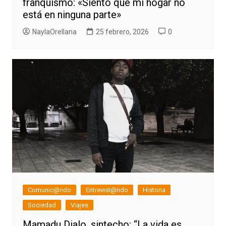
franquismo: «Siento que mi hogar no
está en ninguna parte»
NaylaOrellana
25 febrero, 2026
0
Comunic@ndo
Entrevist@ndo
Historia
Sociedad
Viajes
Mamadu Dialo, sintecho: “La vida es