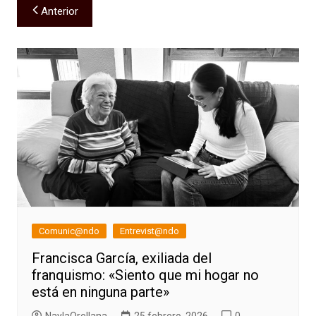
Navegación
Anterior
de
entradas
Comunic@ndo
Entrevist@ndo
Francisca García, exiliada del
franquismo: «Siento que mi hogar no
está en ninguna parte»
NaylaOrellana
25 febrero, 2026
0