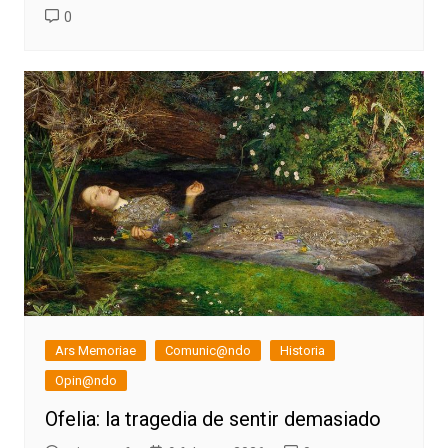
0
Ars Memoriae
Comunic@ndo
Historia
Opin@ndo
Ofelia: la tragedia de sentir demasiado