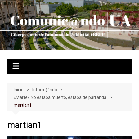
Saltar
al
contenido
Inicio
Inform@ndo
«Marte» No estaba muerto, estaba de parranda
martian1
martian1