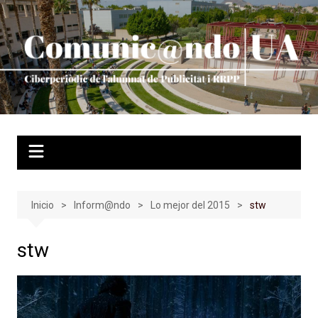
Saltar
al
contenido
Inicio
Inform@ndo
Lo mejor del 2015
stw
stw