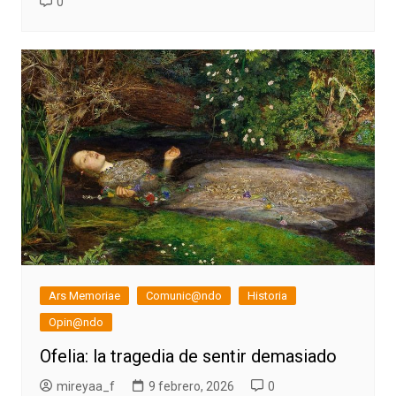
0
Ars Memoriae
Comunic@ndo
Historia
Opin@ndo
Ofelia: la tragedia de sentir demasiado
mireyaa_f
9 febrero, 2026
0