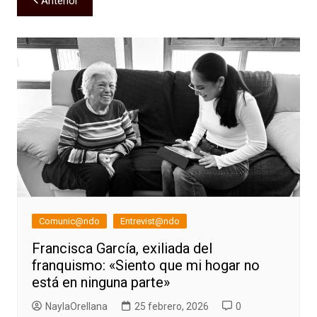
Anterior
de
entradas
Comunic@ndo
Entrevist@ndo
Francisca García, exiliada del
franquismo: «Siento que mi hogar no
está en ninguna parte»
NaylaOrellana
25 febrero, 2026
0