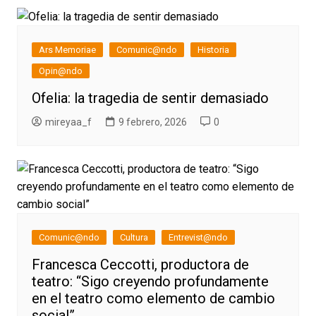
Ars Memoriae
Comunic@ndo
Historia
Opin@ndo
Ofelia: la tragedia de sentir demasiado
mireyaa_f
9 febrero, 2026
0
Comunic@ndo
Cultura
Entrevist@ndo
Francesca Ceccotti, productora de
teatro: “Sigo creyendo profundamente
en el teatro como elemento de cambio
social”