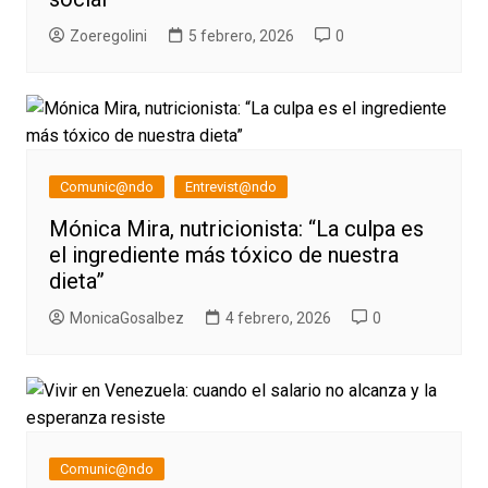
Zoeregolini
5 febrero, 2026
0
Comunic@ndo
Entrevist@ndo
Mónica Mira, nutricionista: “La culpa es
el ingrediente más tóxico de nuestra
dieta”
MonicaGosalbez
4 febrero, 2026
0
Comunic@ndo