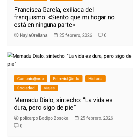
Francisca García, exiliada del
franquismo: «Siento que mi hogar no
está en ninguna parte»
NaylaOrellana
25 febrero, 2026
0
Comunic@ndo
Entrevist@ndo
Historia
Sociedad
Viajes
Mamadu Dialo, sintecho: “La vida es
dura, pero sigo de pie”
policarpo Bodipo Bosoka
25 febrero, 2026
0