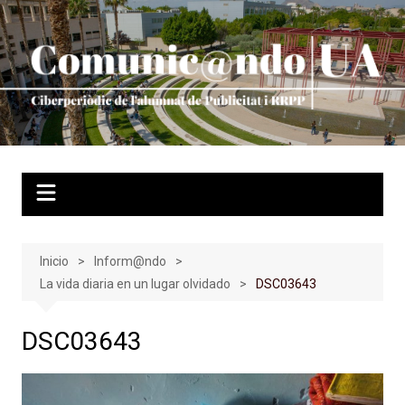
Saltar
al
contenido
Inicio
Inform@ndo
La vida diaria en un lugar olvidado
DSC03643
DSC03643