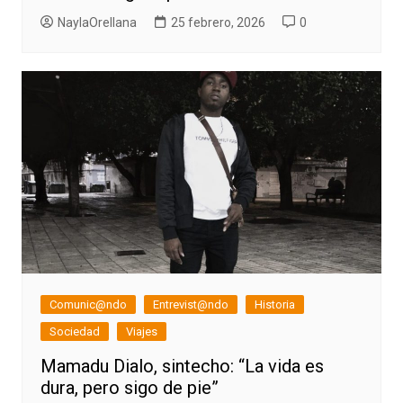
NaylaOrellana
25 febrero, 2026
0
Comunic@ndo
Entrevist@ndo
Historia
Sociedad
Viajes
Mamadu Dialo, sintecho: “La vida es
dura, pero sigo de pie”