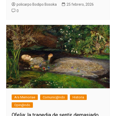
policarpo Bodipo Bosoka
25 febrero, 2026
0
Ars Memoriae
Comunic@ndo
Historia
Opin@ndo
Ofelia: la tragedia de sentir demasiado