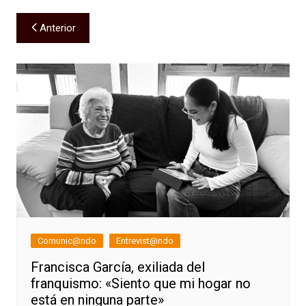
Navegación
Anterior
de
entradas
Comunic@ndo
Entrevist@ndo
Francisca García, exiliada del
franquismo: «Siento que mi hogar no
está en ninguna parte»