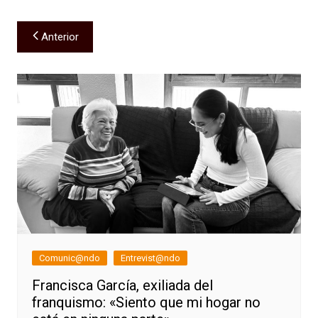
Navegación
Anterior
de
entradas
Comunic@ndo
Entrevist@ndo
Francisca García, exiliada del
franquismo: «Siento que mi hogar no