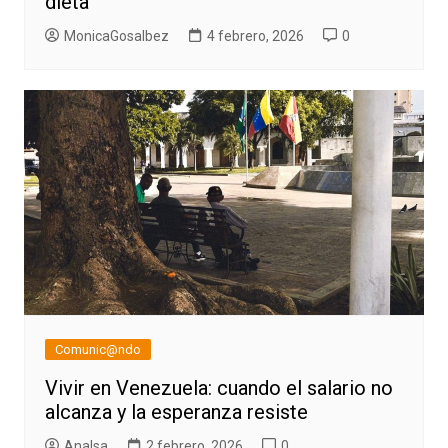
dieta”
MonicaGosalbez
4 febrero, 2026
0
Comunic@ndo
Vivir en Venezuela: cuando el salario no
alcanza y la esperanza resiste
AnaIsa
2 febrero, 2026
0