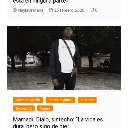
está en ninguna parte»
NaylaOrellana
25 febrero, 2026
0
Comunic@ndo
Entrevist@ndo
Historia
Sociedad
Viajes
Mamadu Dialo, sintecho: “La vida es
dura, pero sigo de pie”