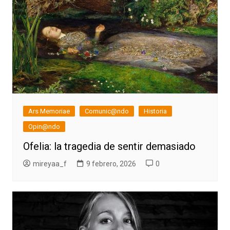
Ars Memoriae
Comunic@ndo
Historia
Opin@ndo
Ofelia: la tragedia de sentir demasiado
mireyaa_f
9 febrero, 2026
0