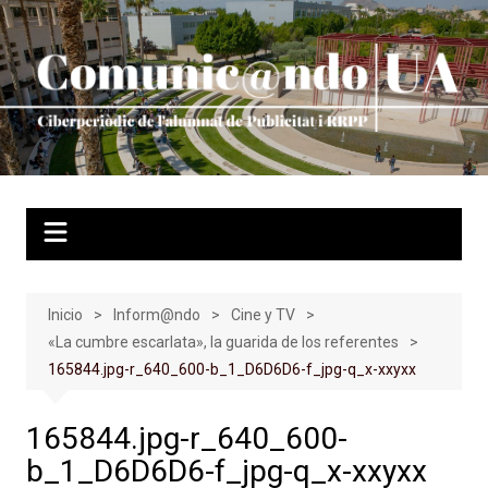
Saltar
al
contenido
Inicio
Inform@ndo
Cine y TV
«La cumbre escarlata», la guarida de los referentes
165844.jpg-r_640_600-b_1_D6D6D6-f_jpg-q_x-xxyxx
165844.jpg-r_640_600-
b_1_D6D6D6-f_jpg-q_x-xxyxx