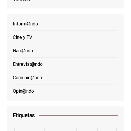
Inform@ndo
Cine y TV
Narr@ndo
Entrevist@ndo
Comunic@ndo
Opin@ndo
Etiquetas