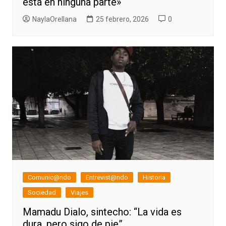
está en ninguna parte»
NaylaOrellana
25 febrero, 2026
0
Comunic@ndo
Entrevist@ndo
Historia
Sociedad
Viajes
Mamadu Dialo, sintecho: “La vida es
dura, pero sigo de pie”