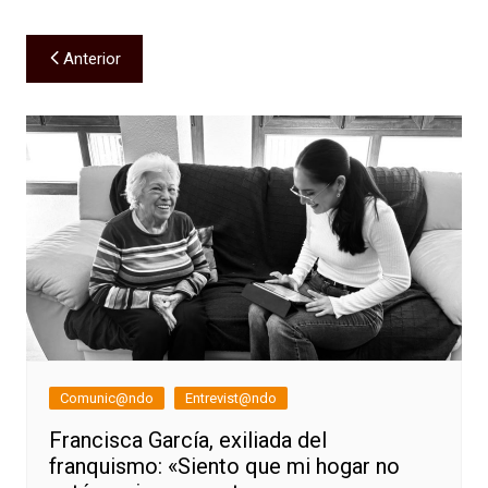
Navegación
Anterior
de
entradas
Comunic@ndo
Entrevist@ndo
Francisca García, exiliada del
franquismo: «Siento que mi hogar no