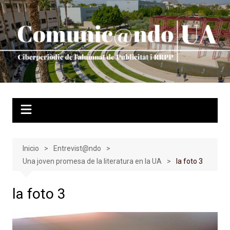
Saltar
al
contenido
Inicio
Entrevist@ndo
Una joven promesa de la literatura en la UA
la foto 3
la foto 3