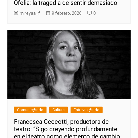
Ofelia: la tragedia de sentir demasiado
mireyaa_f
9 febrero, 2026
0
Comunic@ndo
Cultura
Entrevist@ndo
Francesca Ceccotti, productora de
teatro: “Sigo creyendo profundamente
en el teatro como elemento de cambio