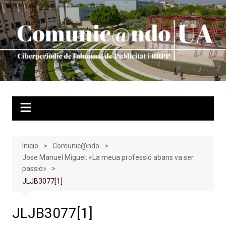
Saltar
al
contenido
Inicio
Comunic@ndo
Jose Manuel Miguel: «La meua professió abans va ser
passió»
JLJB3077[1]
JLJB3077[1]