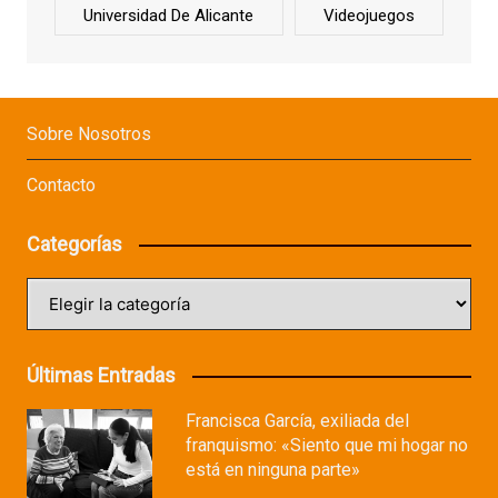
Universidad De Alicante
Videojuegos
Sobre Nosotros
Contacto
Categorías
Categorías
Últimas Entradas
Francisca García, exiliada del
franquismo: «Siento que mi hogar no
está en ninguna parte»