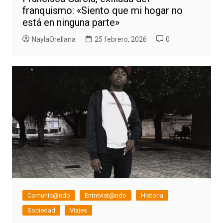
franquismo: «Siento que mi hogar no
está en ninguna parte»
NaylaOrellana
25 febrero, 2026
0
Comunic@ndo
Entrevist@ndo
Historia
Sociedad
Viajes