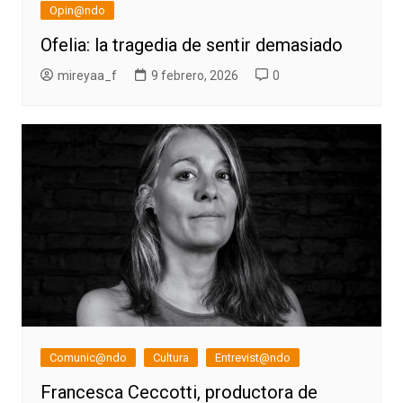
Opin@ndo
Ofelia: la tragedia de sentir demasiado
mireyaa_f
9 febrero, 2026
0
Comunic@ndo
Cultura
Entrevist@ndo
Francesca Ceccotti, productora de