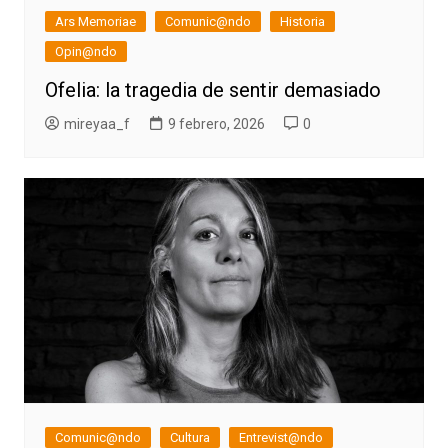
Ars Memoriae
Comunic@ndo
Historia
Opin@ndo
Ofelia: la tragedia de sentir demasiado
mireyaa_f
9 febrero, 2026
0
Comunic@ndo
Cultura
Entrevist@ndo