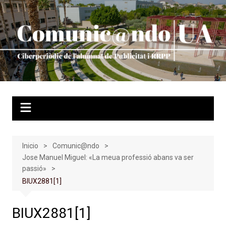
Saltar
al
contenido
Inicio
Comunic@ndo
Jose Manuel Miguel: «La meua professió abans va ser
passió»
BIUX2881[1]
BIUX2881[1]