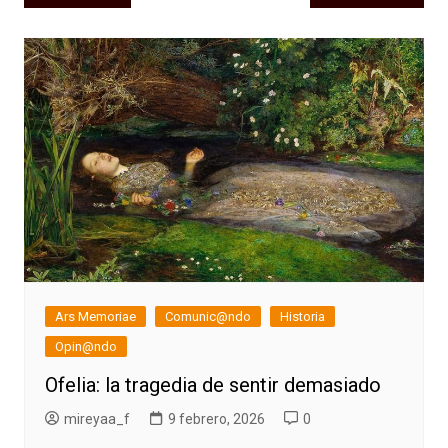
de
entradas
Ars Memoriae
Comunic@ndo
Historia
Opin@ndo
Ofelia: la tragedia de sentir demasiado
mireyaa_f
9 febrero, 2026
0