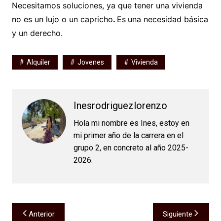
Necesitamos soluciones, ya que tener una vivienda
no es un lujo o un capricho
.
Es
una necesidad básica
y un derecho.
Alquiler
Jovenes
Vivienda
Inesrodriguezlorenzo
Hola mi nombre es Ines, estoy en
mi primer año de la carrera en el
grupo 2, en concreto al año 2025-
2026.
Navegación
Anterior
Siguiente