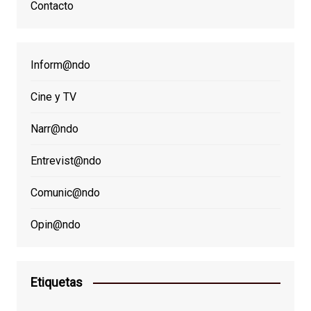
Contacto
Inform@ndo
Cine y TV
Narr@ndo
Entrevist@ndo
Comunic@ndo
Opin@ndo
Etiquetas