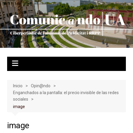
Saltar
al
contenido
Inicio
Opin@ndo
Enganchados a la pantalla: el precio invisible de las redes
sociales
image
image