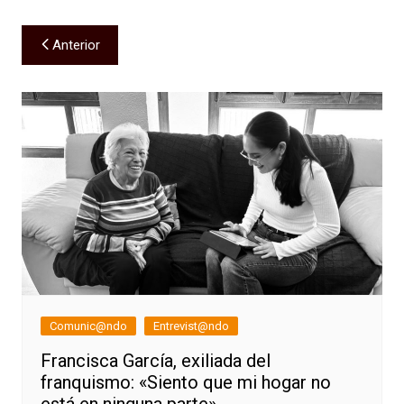
Navegación
Anterior
de
entradas
Comunic@ndo
Entrevist@ndo
Francisca García, exiliada del
franquismo: «Siento que mi hogar no