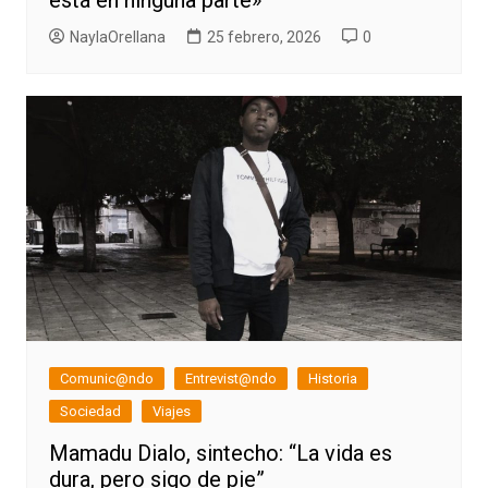
está en ninguna parte»
NaylaOrellana
25 febrero, 2026
0
Comunic@ndo
Entrevist@ndo
Historia
Sociedad
Viajes
Mamadu Dialo, sintecho: “La vida es
dura, pero sigo de pie”