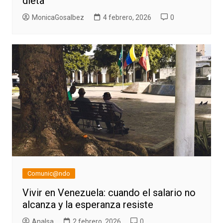
dieta”
MonicaGosalbez
4 febrero, 2026
0
Comunic@ndo
Vivir en Venezuela: cuando el salario no
alcanza y la esperanza resiste
AnaIsa
2 febrero, 2026
0