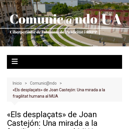
Saltar
al
contenido
Inicio
Comunic@ndo
«Els desplaçats» de Joan Castejón: Una mirada a la
fragilitat humana al MUA
«Els desplaçats» de Joan
Castejón: Una mirada a la