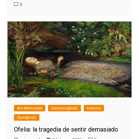
0
Ars Memoriae
Comunic@ndo
Historia
Opin@ndo
Ofelia: la tragedia de sentir demasiado