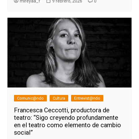
mireyaa_f
9 febrero, 2026
0
Comunic@ndo
Cultura
Entrevist@ndo
Francesca Ceccotti, productora de
teatro: “Sigo creyendo profundamente
en el teatro como elemento de cambio
social”