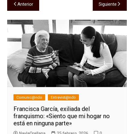
Navegación
Anterior
Siguiente
de
entradas
Comunic@ndo
Entrevist@ndo
Francisca García, exiliada del
franquismo: «Siento que mi hogar no
está en ninguna parte»
NaylaOrellana
25 febrero, 2026
0