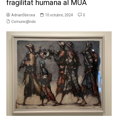
fragilitat humana al MUA
AdrianSbircea
10 octubre, 2024
0
Comunic@ndo