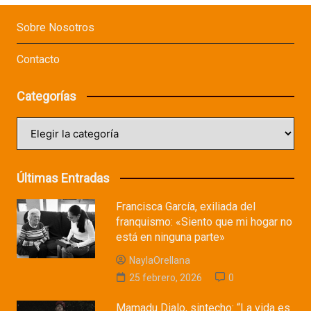
Sobre Nosotros
Contacto
Categorías
Categorías
Últimas Entradas
Francisca García, exiliada del
franquismo: «Siento que mi hogar no
está en ninguna parte»
NaylaOrellana
25 febrero, 2026
0
Mamadu Dialo, sintecho: “La vida es