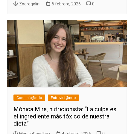
Zoeregolini
5 febrero, 2026
0
Comunic@ndo
Entrevist@ndo
Mónica Mira, nutricionista: “La culpa es
el ingrediente más tóxico de nuestra
dieta”
MonicaGosalbez
4 febrero, 2026
0