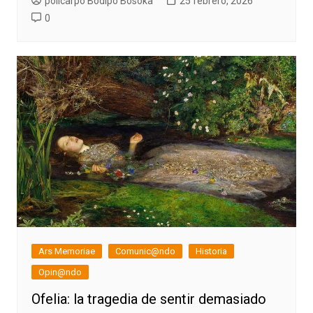
policarpo Bodipo Bosoka
25 febrero, 2026
0
Ars Memoriae
Comunic@ndo
Historia
Opin@ndo
Ofelia: la tragedia de sentir demasiado