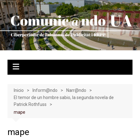
Saltar
al
contenido
Inicio
Inform@ndo
Narr@ndo
El temor de un hombre sabio, la segunda novela de
Patrick Rothfuss
mape
mape