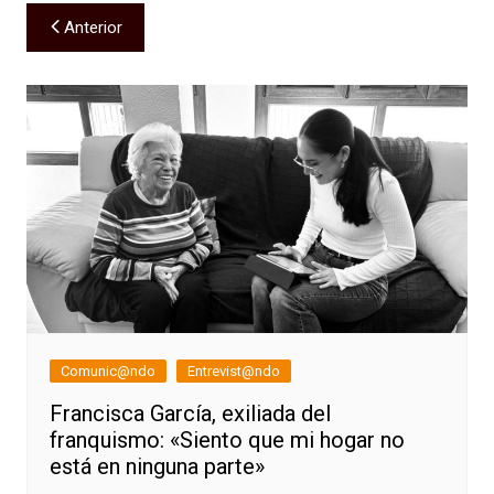
Navegación
Anterior
de
entradas
Comunic@ndo
Entrevist@ndo
Francisca García, exiliada del
franquismo: «Siento que mi hogar no
está en ninguna parte»