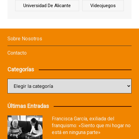
Universidad De Alicante
Videojuegos
Sobre Nosotros
Contacto
Categorías
Categorías
Últimas Entradas
Francisca García, exiliada del
franquismo: «Siento que mi hogar no
está en ninguna parte»