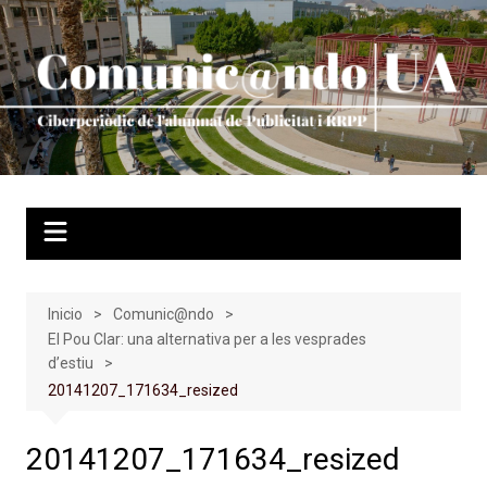
Saltar
al
contenido
Inicio
Comunic@ndo
El Pou Clar: una alternativa per a les vesprades
d’estiu
20141207_171634_resized
20141207_171634_resized