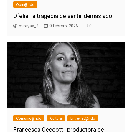
Opin@ndo
Ofelia: la tragedia de sentir demasiado
mireyaa_f
9 febrero, 2026
0
Comunic@ndo
Cultura
Entrevist@ndo
Francesca Ceccotti, productora de