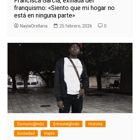
Francisca García, exiliada del
franquismo: «Siento que mi hogar no
está en ninguna parte»
NaylaOrellana
25 febrero, 2026
0
Comunic@ndo
Entrevist@ndo
Historia
Sociedad
Viajes