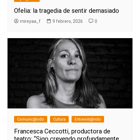
Ofelia: la tragedia de sentir demasiado
mireyaa_f
9 febrero, 2026
0
Comunic@ndo
Cultura
Entrevist@ndo
Francesca Ceccotti, productora de
teatro: “Sigo creyendo profundamente