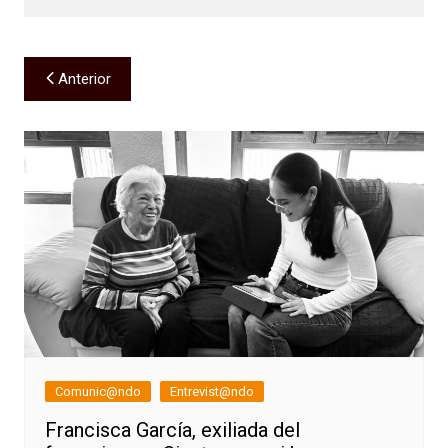
Navegación
Anterior
de
entradas
Comunic@ndo
Entrevist@ndo
Francisca García, exiliada del