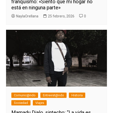
franquismo: «Siento que mi hogar no
está en ninguna parte»
NaylaOrellana
25 febrero, 2026
0
Comunic@ndo
Entrevist@ndo
Historia
Sociedad
Viajes
Mamadu Dialo, sintecho: “La vida es