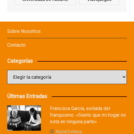
Sobre Nosotros
Contacto
Categorías
Categorías
Últimas Entradas
Francisca García, exiliada del
franquismo: «Siento que mi hogar no
está en ninguna parte»
NaylaOrellana