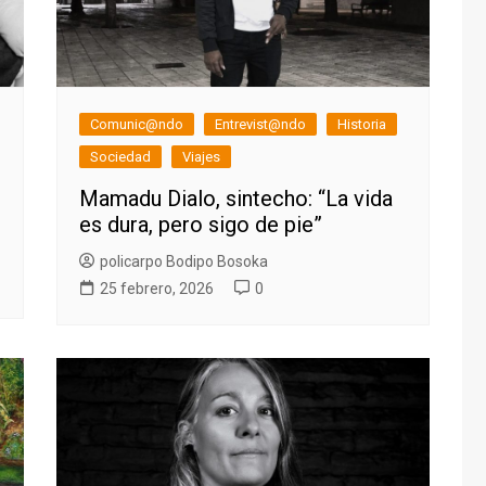
Comunic@ndo
Entrevist@ndo
Historia
Sociedad
Viajes
Mamadu Dialo, sintecho: “La vida
es dura, pero sigo de pie”
policarpo Bodipo Bosoka
25 febrero, 2026
0