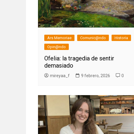
Ars Memoriae
Comunic@ndo
Historia
Opin@ndo
Ofelia: la tragedia de sentir
demasiado
mireyaa_f
9 febrero, 2026
0