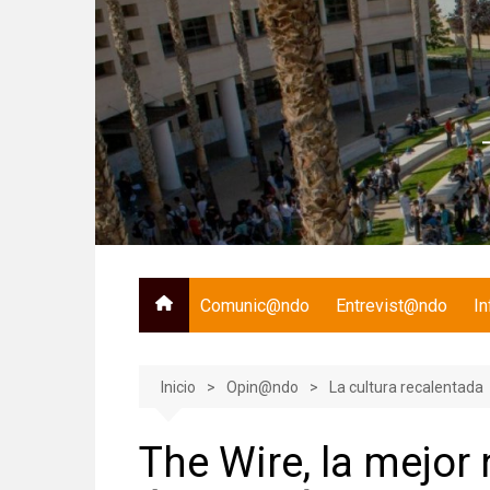
Saltar
al
contenido
Comunic@ndo
Entrevist@ndo
I
Inicio
Opin@ndo
La cultura recalentada
The Wire, la mejor 