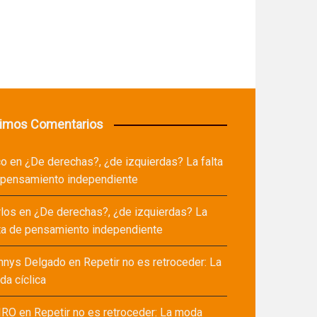
timos Comentarios
co
en
¿De derechas?, ¿de izquierdas? La falta
 pensamiento independiente
rlos
en
¿De derechas?, ¿de izquierdas? La
ta de pensamiento independiente
nnys Delgado
en
Repetir no es retroceder: La
a cíclica
IRO
en
Repetir no es retroceder: La moda