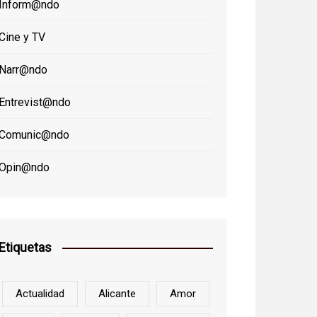
Inform@ndo
Cine y TV
Narr@ndo
Entrevist@ndo
Comunic@ndo
Opin@ndo
Etiquetas
Actualidad
Alicante
Amor