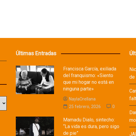
Últimas Entradas
Úl
Francisca García, exiliada
Ni
del franquismo: «Siento
de
que mi hogar no está en
ninguna parte»
Ca
fal
NaylaOrellana
25 febrero, 2026
0
Da
Mamadu Dialo, sintecho:
mod
“La vida es dura, pero sigo
de pie”
JA