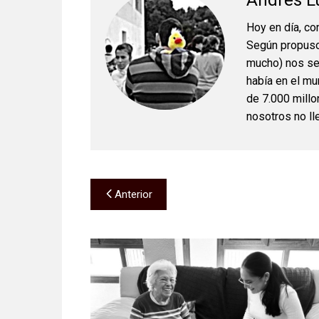
Andrés L
Hoy en día, co
Según propuso
mucho) nos se
había en el m
de 7.000 millo
nosotros no ll
Navegación
Anterior
de
entradas