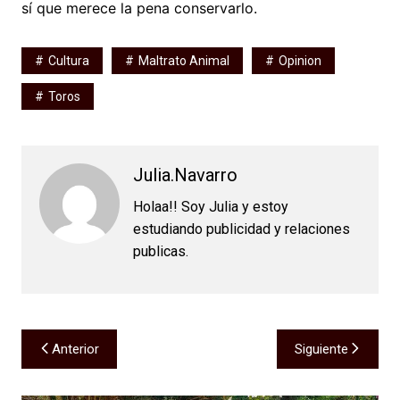
sí que merece la pena conservarlo.
Cultura
Maltrato Animal
Opinion
Toros
Julia.navarro
Holaa!! Soy Julia y estoy
estudiando publicidad y relaciones
publicas.
Navegación
Anterior
Siguiente
de
entradas