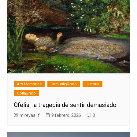
Ars Memoriae
Comunic@ndo
Historia
Opin@ndo
Ofelia: la tragedia de sentir demasiado
mireyaa_f
9 febrero, 2026
0