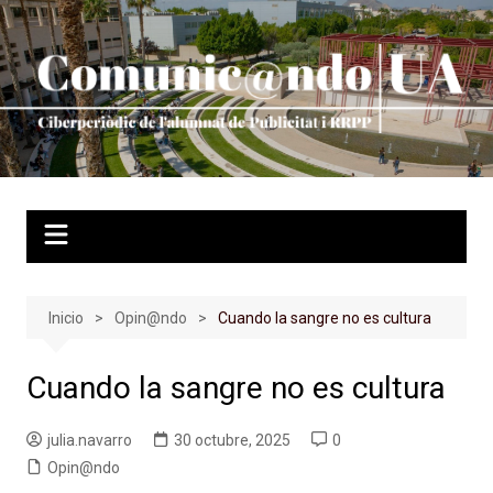
Saltar
al
contenido
Inicio
Opin@ndo
Cuando la sangre no es cultura
Cuando la sangre no es cultura
julia.navarro
30 octubre, 2025
0
Opin@ndo