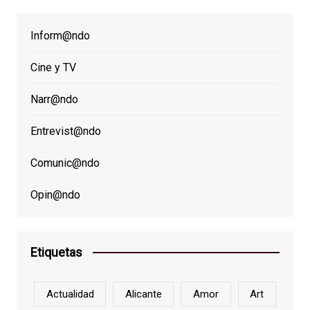
Inform@ndo
Cine y TV
Narr@ndo
Entrevist@ndo
Comunic@ndo
Opin@ndo
Etiquetas
Actualidad
Alicante
Amor
Art