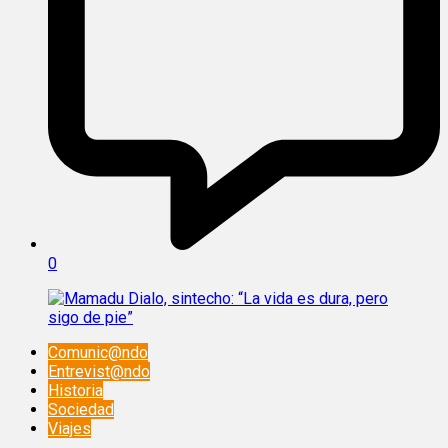
0
Comunic@ndo
Entrevist@ndo
Historia
Sociedad
Viajes