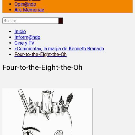
Opin@ndo
Ars Memoriae
Inicio
Inform@ndo
Cine y TV
«Cenicienta», la magia de Kenneth Branagh
Four-to-the-Eight-the-Oh
Four-to-the-Eight-the-Oh