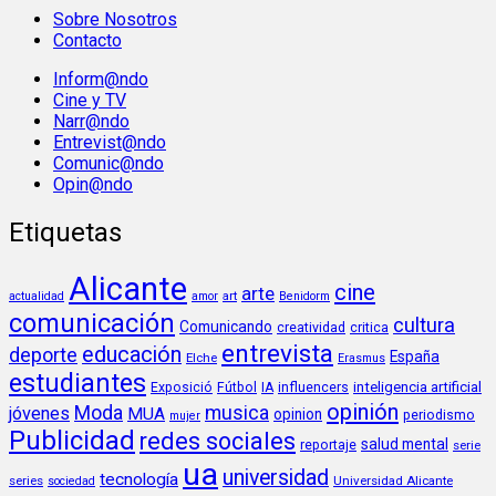
Sobre Nosotros
Contacto
Inform@ndo
Cine y TV
Narr@ndo
Entrevist@ndo
Comunic@ndo
Opin@ndo
Etiquetas
Alicante
cine
arte
art
actualidad
amor
Benidorm
comunicación
cultura
Comunicando
creatividad
critica
entrevista
educación
deporte
España
Elche
Erasmus
estudiantes
inteligencia artificial
Exposició
Fútbol
IA
influencers
opinión
Moda
musica
jóvenes
MUA
opinion
periodismo
mujer
Publicidad
redes sociales
salud mental
reportaje
serie
ua
universidad
tecnología
series
Universidad Alicante
sociedad