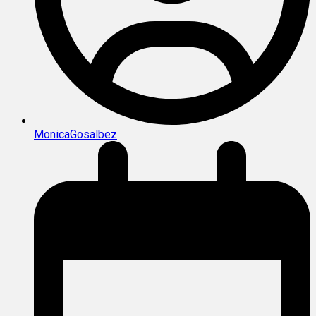
MonicaGosalbez