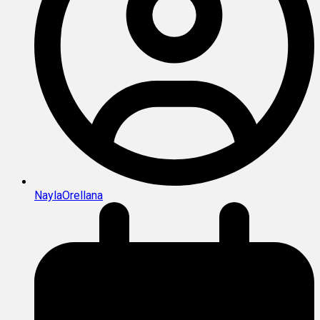
NaylaOrellana