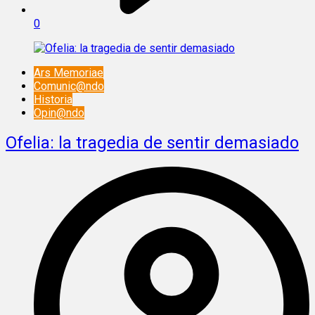
0
Ars Memoriae
Comunic@ndo
Historia
Opin@ndo
Ofelia: la tragedia de sentir demasiado