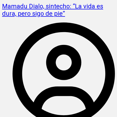
Mamadu Dialo, sintecho: “La vida es
dura, pero sigo de pie”