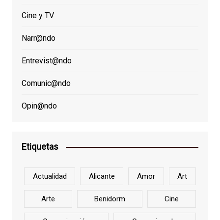
Cine y TV
Narr@ndo
Entrevist@ndo
Comunic@ndo
Opin@ndo
Etiquetas
Actualidad
Alicante
Amor
Art
Arte
Benidorm
Cine