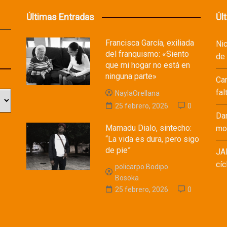
Últimas Entradas
Úl
Francisca García, exiliada
Ni
del franquismo: «Siento
de
que mi hogar no está en
ninguna parte»
Ca
fal
NaylaOrellana
25 febrero, 2026
0
Da
Mamadu Dialo, sintecho:
mod
“La vida es dura, pero sigo
de pie”
JA
cíc
policarpo Bodipo
Bosoka
25 febrero, 2026
0