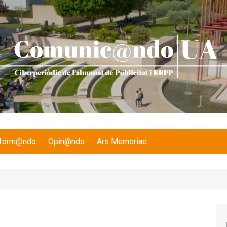
nform@ndo
Opin@ndo
Ars Memoriae