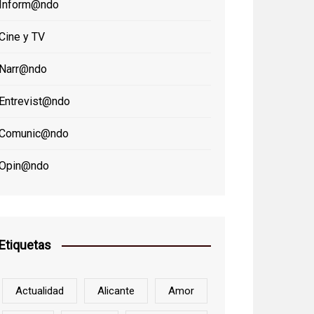
Inform@ndo
Cine y TV
Narr@ndo
Entrevist@ndo
Comunic@ndo
Opin@ndo
Etiquetas
Actualidad
Alicante
Amor