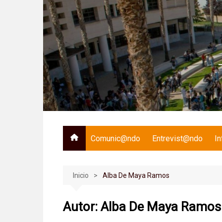
Saltar
al
contenido
Comunic@ndo
Entrevist@ndo
I
Inicio
Alba De Maya Ramos
Autor:
Alba De Maya Ramos