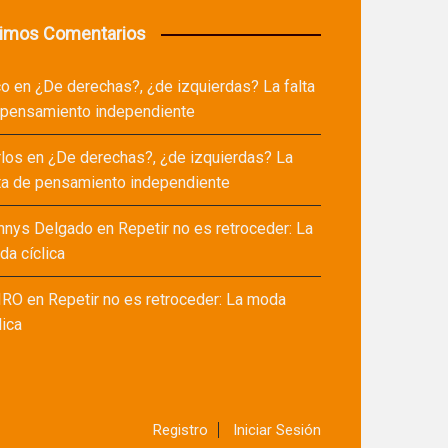
timos Comentarios
co
en
¿De derechas?, ¿de izquierdas? La falta
 pensamiento independiente
rlos
en
¿De derechas?, ¿de izquierdas? La
ta de pensamiento independiente
nnys Delgado
en
Repetir no es retroceder: La
a cíclica
IRO
en
Repetir no es retroceder: La moda
lica
Registro
Iniciar Sesión