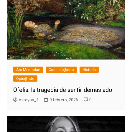
Ars Memoriae
Comunic@ndo
Historia
Opin@ndo
Ofelia: la tragedia de sentir demasiado
mireyaa_f
9 febrero, 2026
0