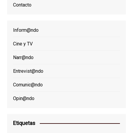
Contacto
Inform@ndo
Cine y TV
Narr@ndo
Entrevist@ndo
Comunic@ndo
Opin@ndo
Etiquetas