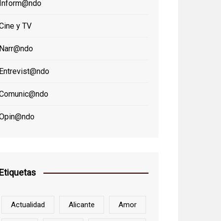
Inform@ndo
Cine y TV
Narr@ndo
Entrevist@ndo
Comunic@ndo
Opin@ndo
Etiquetas
Actualidad
Alicante
Amor