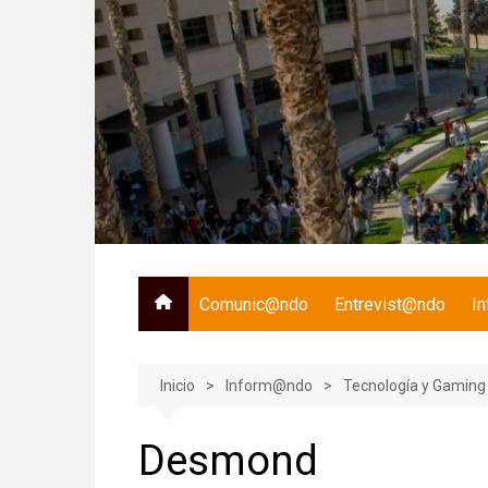
Saltar
al
contenido
Comunic@ndo
Entrevist@ndo
I
Inicio
Inform@ndo
Tecnología y Gaming
Desmond