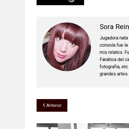
Sora Rei
Jugadora nata
consola fue la
mis relatos. F
Fanática del ci
fotografía, et
grandes artes.
Navegación
Anterior
de
entradas