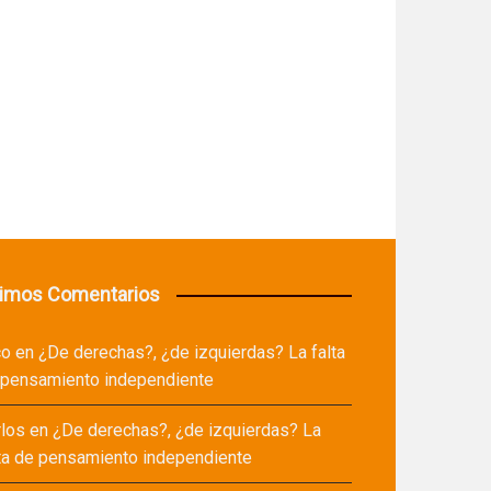
timos Comentarios
co
en
¿De derechas?, ¿de izquierdas? La falta
 pensamiento independiente
rlos
en
¿De derechas?, ¿de izquierdas? La
ta de pensamiento independiente