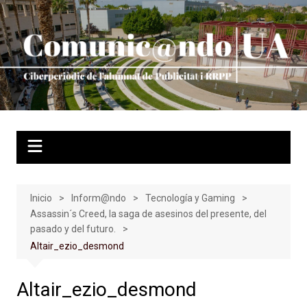
Saltar
al
contenido
Inicio
Inform@ndo
Tecnología y Gaming
Assassin´s Creed, la saga de asesinos del presente, del
pasado y del futuro.
Altair_ezio_desmond
Altair_ezio_desmond