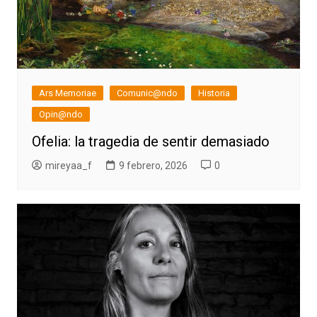
Ars Memoriae
Comunic@ndo
Historia
Opin@ndo
Ofelia: la tragedia de sentir demasiado
mireyaa_f
9 febrero, 2026
0