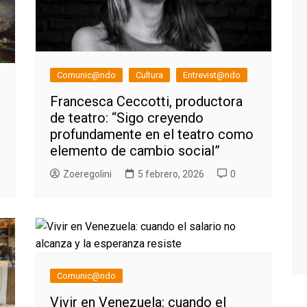
Comunic@ndo
Cultura
Entrevist@ndo
Francesca Ceccotti, productora
de teatro: “Sigo creyendo
profundamente en el teatro como
elemento de cambio social”
Zoeregolini
5 febrero, 2026
0
Comunic@ndo
Vivir en Venezuela: cuando el