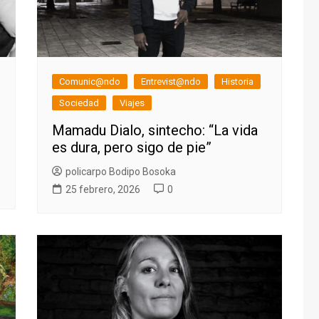
Comunic@ndo
Entrevist@ndo
Historia
Sociedad
Viajes
Mamadu Dialo, sintecho: “La vida
es dura, pero sigo de pie”
policarpo Bodipo Bosoka
25 febrero, 2026
0