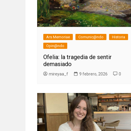
Ars Memoriae
Comunic@ndo
Historia
Opin@ndo
Ofelia: la tragedia de sentir
demasiado
mireyaa_f
9 febrero, 2026
0