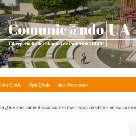
nform@ndo
Opin@ndo
Ars Memoriae
a ¿Qué medicamentos consumen más los universitarios en época de