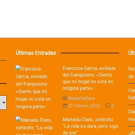
Últimas Entradas
Úl
Francisca García, exiliada
Ni
del franquismo: «Siento
de
que mi hogar no está en
ninguna parte»
Ca
fal
NaylaOrellana
25 febrero, 2026
0
Da
mod
Mamadu Dialo, sintecho:
“La vida es dura, pero sigo
de pie”
JA