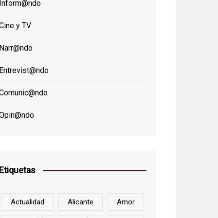
Inform@ndo
Cine y TV
Narr@ndo
Entrevist@ndo
Comunic@ndo
Opin@ndo
Etiquetas
Actualidad
Alicante
Amor