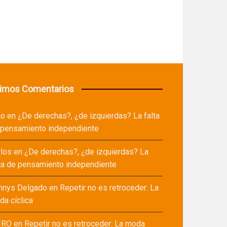
timos Comentarios
co
en
¿De derechas?, ¿de izquierdas? La falta
 pensamiento independiente
rlos
en
¿De derechas?, ¿de izquierdas? La
ta de pensamiento independiente
nnys Delgado
en
Repetir no es retroceder: La
a cíclica
IRO
en
Repetir no es retroceder: La moda