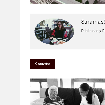
Saramas
Publicidad y 
Navegación
Anterior
de
entradas