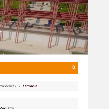
 exámenes?
farmacia
Registro