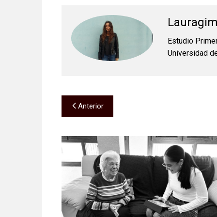
Lauragi
Estudio Primer
Universidad de
Navegación
Anterior
de
entradas