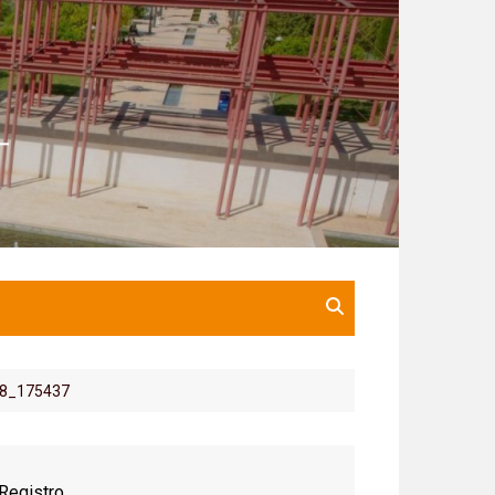
8_175437
Registro