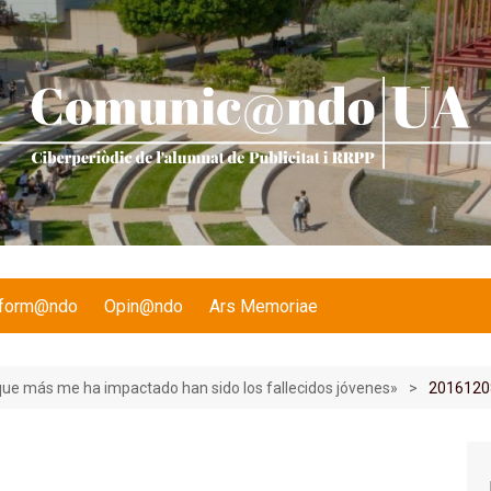
nform@ndo
Opin@ndo
Ars Memoriae
ue más me ha impactado han sido los fallecidos jóvenes»
2016120