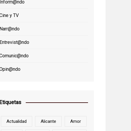
Inform@ndo
Cine y TV
Narr@ndo
Entrevist@ndo
Comunic@ndo
Opin@ndo
Etiquetas
Actualidad
Alicante
Amor