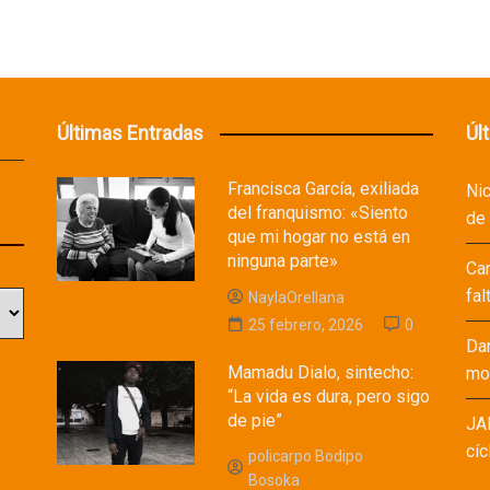
Últimas Entradas
Úl
Francisca García, exiliada
Ni
del franquismo: «Siento
de
que mi hogar no está en
ninguna parte»
Ca
fal
NaylaOrellana
25 febrero, 2026
0
Da
Mamadu Dialo, sintecho:
mod
“La vida es dura, pero sigo
de pie”
JA
cíc
policarpo Bodipo
Bosoka