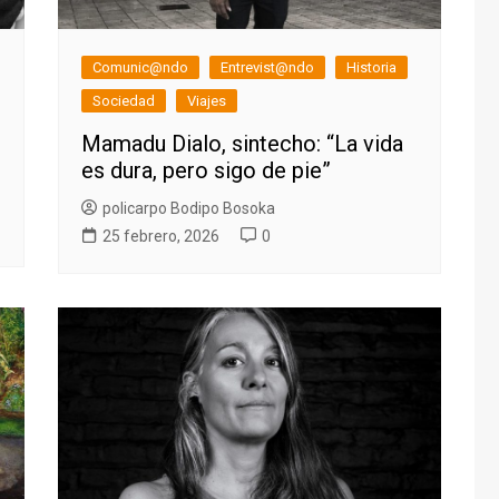
Comunic@ndo
Entrevist@ndo
Historia
Sociedad
Viajes
Mamadu Dialo, sintecho: “La vida
es dura, pero sigo de pie”
policarpo Bodipo Bosoka
25 febrero, 2026
0