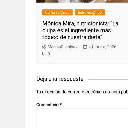
Comunic@ndo
Entrevist@ndo
Mónica Mira, nutricionista: “La
culpa es el ingrediente más
tóxico de nuestra dieta”
MonicaGosalbez
4 febrero, 2026
0
Deja una respuesta
Tu dirección de correo electrónico no será pub
Comentario
*