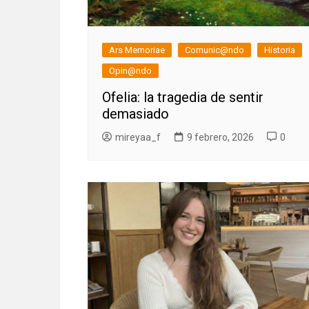
Ars Memoriae
Comunic@ndo
Historia
Opin@ndo
Ofelia: la tragedia de sentir
demasiado
mireyaa_f
9 febrero, 2026
0