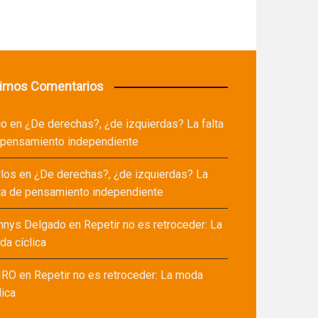
timos Comentarios
co
en
¿De derechas?, ¿de izquierdas? La falta
 pensamiento independiente
rlos
en
¿De derechas?, ¿de izquierdas? La
ta de pensamiento independiente
nnys Delgado
en
Repetir no es retroceder: La
a cíclica
IRO
en
Repetir no es retroceder: La moda
lica