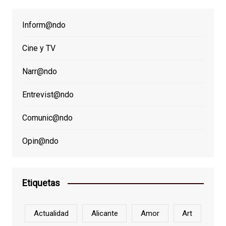
Inform@ndo
Cine y TV
Narr@ndo
Entrevist@ndo
Comunic@ndo
Opin@ndo
Etiquetas
Actualidad
Alicante
Amor
Art