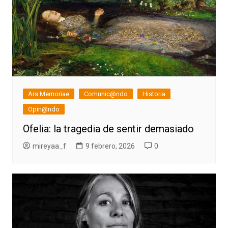
Ars Memoriae
Comunic@ndo
Historia
Opin@ndo
Ofelia: la tragedia de sentir demasiado
mireyaa_f
9 febrero, 2026
0